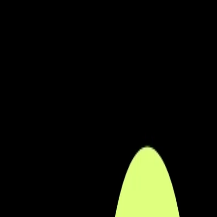
Interaktive Gamification für Messen, Retail und Promotions. Demo
Trustpilot
OMR Reviews
Folgen