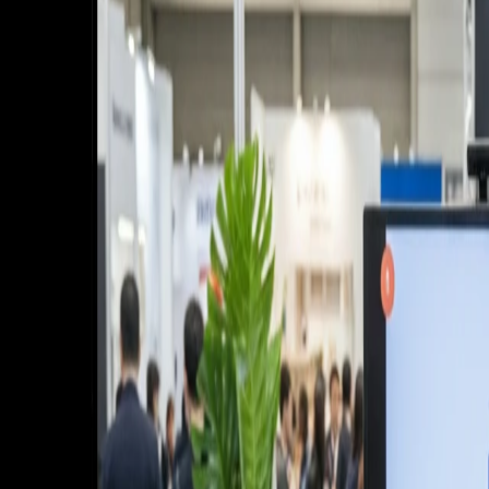
, Planung und Kampagnensteuerung aus einem System.