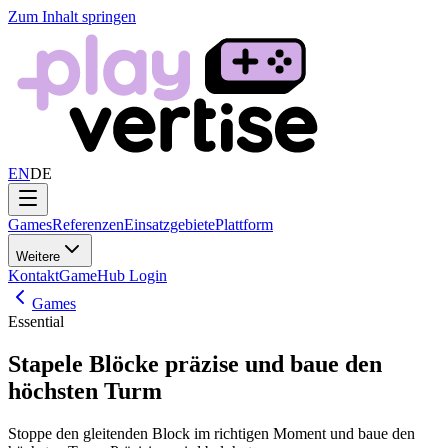
Zum Inhalt springen
EN
DE
Games
Referenzen
Einsatzgebiete
Plattform
Weitere
Kontakt
GameHub Login
Games
Essential
Stapele Blöcke präzise und baue den
höchsten Turm
Stoppe den gleitenden Block im richtigen Moment und baue den