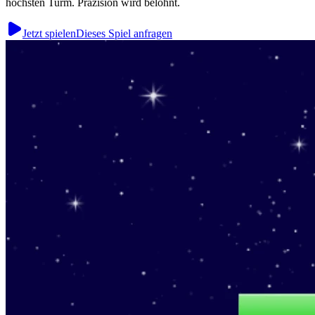
höchsten Turm. Präzision wird belohnt.
Jetzt spielen
Dieses Spiel anfragen