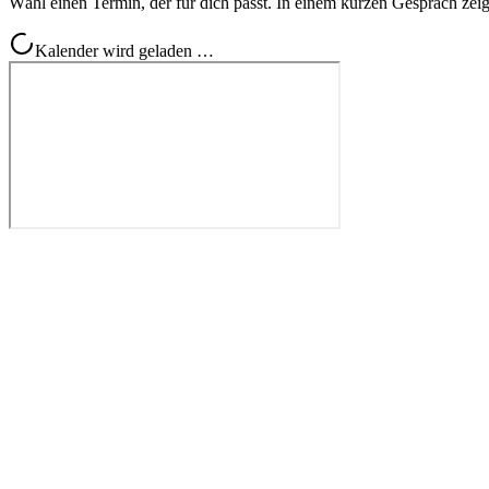
Wähl einen Termin, der für dich passt. In einem kurzen Gespräch zeig
Kalender wird geladen …